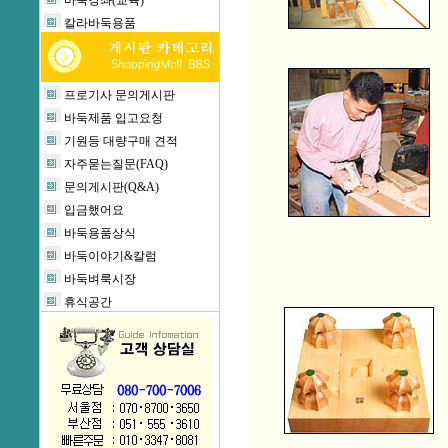
바둑강좌(교육)
칼라바둑용품
프로기사 문의게시판
바둑제품 입고요청
기원등 대량구매 견적
자주묻는질문(FAQ)
문의게시판(Q&A)
입금했어요
바둑용품상식
바둑이야기&칼럼
바둑벼룩시장
휴식공간