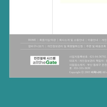
|
|
HOME
|
회원가입/약관
회사소개 및 쇼핑안내
이용안내
|
개인
장바구니보기
|
개인정보관리 및 회원탈퇴신청
|
주문 및 배송조회
사업자등록번호 :
621-04-36792
대표자 / 개인정보관리 책임자 : 정원
사업장소재지 : 부산 동래구 온천1동20
호 : 051-555-3630
Copyright ⓒ 2003
바둑나라
All 