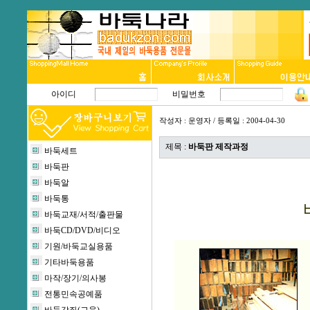
아이디
비밀번호
작성자 :
운영자
/ 등록일 : 2004-04-30
제목 :
바둑판 제작과정
바둑세트
바둑판
바둑알
바둑통
바둑판 
바둑교재/서적/출판물
바둑CD/DVD/비디오
기원/바둑교실용품
기타바둑용품
마작/장기/의사봉
전통민속공예품