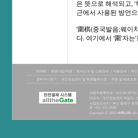
은 뜻으로 해석되고, 
근에서 사용된 방언으
'圍棋(중국발음;웨이치
다. 여기에서 '圍'자
|
|
HOME
|
회원가입/약관
회사소개 및 쇼핑안내
이용안내
|
개인
장바구니보기
|
개인정보관리 및 회원탈퇴신청
|
주문 및 배송조회
사업자등록번호 :
621-04-36792
대표자 / 개인정보관리 책임자 : 정원
사업장소재지 : 부산 동래구 온천1동20
호 : 051-555-3630
Copyright ⓒ 2003
바둑나라
All 