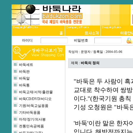
아이디
비밀번호
작성자 :
운영자
/ 등록일 : 2004-05-06
제목 :
바둑의 정의
바둑세트
바둑판
바둑알
"바둑은 두 사람이 
바둑통
교대로 착수하여 쌍방
바둑교재/서적/출판물
이다."(한국기원 총칙
바둑CD/DVD/비디오
기원/바둑교실용품
기성 오청원은 "바둑은
기타바둑용품
마작/장기/의사봉
'바둑'이란 말은 한자
전통민속공예품
입니다. 해방전까지는 