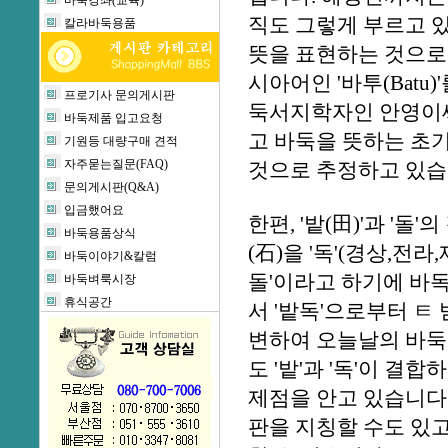
바둑강좌(교육)
직도 그렇게 부르고 있는
칼라바둑용품
뜻을 표현하는 것으로 
시아어인 '바투(Batu
프로기사 문의게시판
둑서지학자인 안영이씨
바둑제품 입고요청
고 바둑을 뜻하는 초기 
기원등 대량구매 견적
자주묻는질문(FAQ)
것으로 추정하고 있습
문의게시판(Q&A)
입금했어요
한편, '밭(田)'과 '
바둑용품상식
(石)을 '독'(경상,전
바둑이야기&칼럼
돌'이라고 하기에 바독
바둑벼룩시장
휴식공간
서 '밭독'으로부터 ㅌ 
변하여 오늘날의 바둑
도 '밭'과 '독'이 
제점을 안고 있습니다. 
판을 지칭할 수도 있고