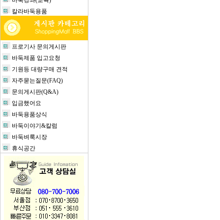
바둑강좌(교육)
칼라바둑용품
프로기사 문의게시판
바둑제품 입고요청
기원등 대량구매 견적
자주묻는질문(FAQ)
문의게시판(Q&A)
입금했어요
바둑용품상식
바둑이야기&칼럼
바둑벼룩시장
휴식공간