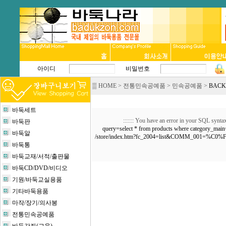
아이디
비밀번호
▒ HOME > 전통민속공예품 > 민속공예품 >
BACK
바둑세트
::::::: You have an error in your SQL syntax
바둑판
query=select * from products where category_
바둑알
/store/index.htm?fc_2004=list&COMM_
바둑통
바둑교재/서적/출판물
바둑CD/DVD/비디오
기원/바둑교실용품
기타바둑용품
마작/장기/의사봉
전통민속공예품